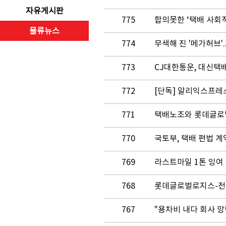
자유게시판
775
합의못한 ‘택배 사회적
물류뉴스
774
무색해 진 '메가허브'.
773
CJ대한통운, 대신택
772
771
770
국토부, 택배 편법 
769
라스트마일 1톤 잉여 
768
롯데글로벌로지스-전
767
"용차비 내다 회사 