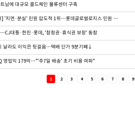
트남에 대규모 콜드체인 물류센터 구축
[소비자민원평가-택배] '지연·분실' 민원 압도적 1위…롯데글로벌로지스 민원 관리 우수
…CJ대통·한진·롯데, '참정권·휴식권 보장' 동참
많이 날라도 이익은 뒷걸음…택배 단가 9분기째↓
 영업익 179억…"'주7일 배송' 초기 비용 여파"
1
2
3
4
5
6
7
8
9