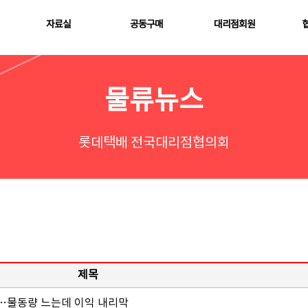
자료실
공동구매
대리점회원
물류뉴스
롯데택배 전국대리점협의회
제목
'…물동량 느는데 이익 내리막