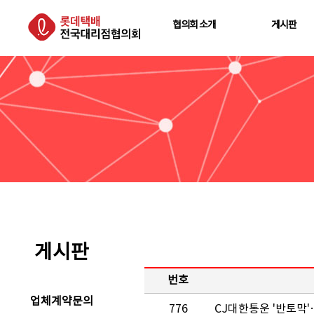
협의회 소개
게시판
게시판
번호
업체계약문의
776
CJ대한통운 '반토막