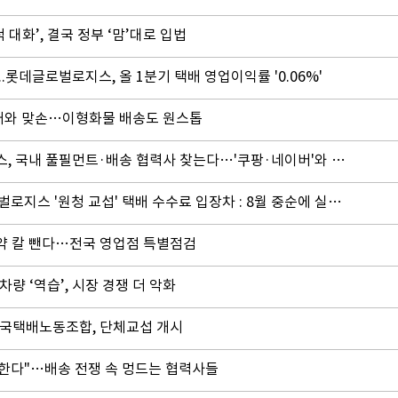
 대화’, 결국 정부 ‘맘’대로 입법
..롯데글로벌로지스, 올 1분기 택배 영업이익률 '0.06%'
배와 맞손…이형화물 배송도 원스톱
[단독] 알리익스프레스, 국내 풀필먼트·배송 협력사 찾는다…'쿠팡·네이버'와 배송 승부
택배노조와 롯데글로벌로지스 '원청 교섭' 택배 수수료 입장차 : 8월 중순에 실무·본교섭 이어간다
계약 칼 뺀다…전국 영업점 특별점검
차량 ‘역습’, 시장 경쟁 더 악화
국택배노동조합, 단체교섭 개시
망한다"…배송 전쟁 속 멍드는 협력사들